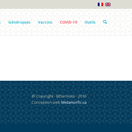
s
Génériques
Vaccins
COVID-19
Outils
© Copyright - BIDermato - 2016
Conception web
Metamorfic.ca