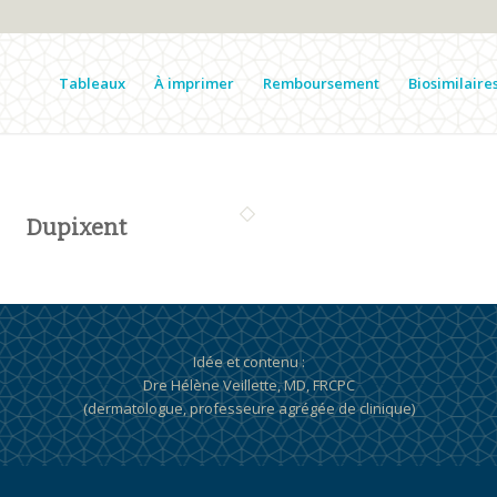
Tableaux
À imprimer
Remboursement
Biosimilaire
Dupixent
Idée et contenu :
Dre Hélène Veillette, MD, FRCPC
(dermatologue, professeure agrégée de clinique)