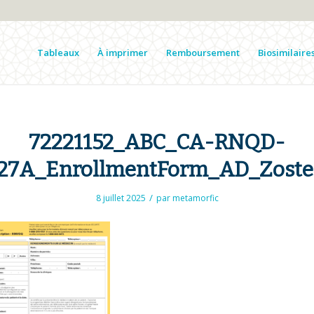
Tableaux
À imprimer
Remboursement
Biosimilaire
72221152_ABC_CA-RNQD-
27A_EnrollmentForm_AD_Zoster
/
8 juillet 2025
par
metamorfic